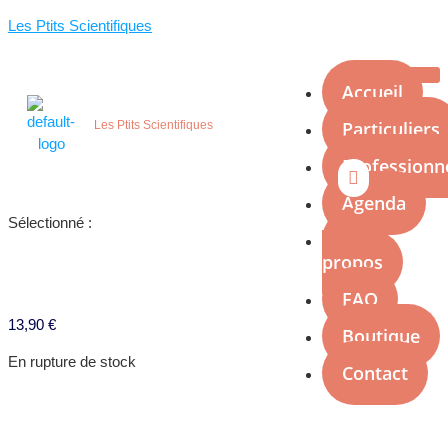
Les Ptits Scientifiques
Accueil
Particuliers
Les Ptits Scientifiques
Professionn
Agenda
Sélectionné :
À
propos
Kit Fabrication Cristaux
FAQ
13,90
€
Boutique
En rupture de stock
Contact
X